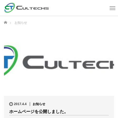
T
o
g
ホーム
お知らせ
g
l
e
n
a
v
i
g
a
t
i
o
n
2017.4.4
お知らせ
ホームページを公開しました。