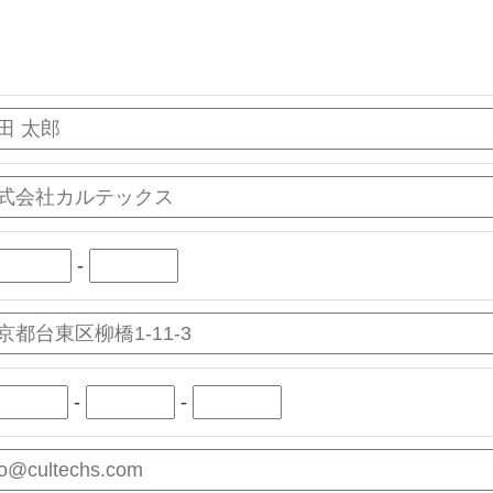
-
-
-