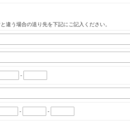
所と違う場合の送り先を下記にご記入ください。
-
-
-