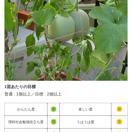
1苗あたりの目標
普通 : 1個以上／目標 : 2個以上
かんたん度
楽しい度
理科社会勉強役立ち度
うはうは度