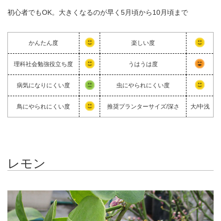
初心者でもOK。大きくなるのが早く5月頃から10月頃まで
かんたん度
楽しい度
理科社会勉強役立ち度
うはうは度
病気になりにくい度
虫にやられにくい度
鳥にやられにくい度
推奨プランターサイズ/深さ
大/中浅
レモン