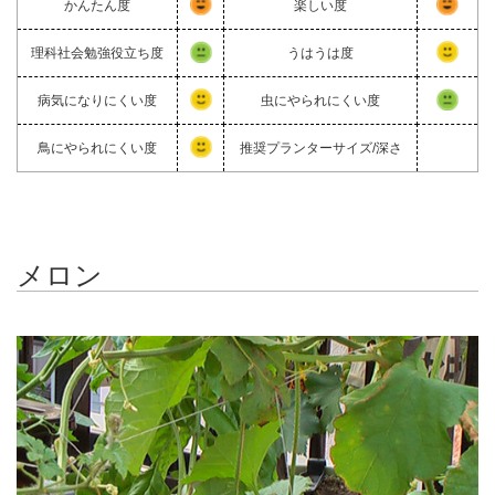
かんたん度
楽しい度
理科社会勉強役立ち度
うはうは度
病気になりにくい度
虫にやられにくい度
鳥にやられにくい度
推奨プランターサイズ/深さ
メロン