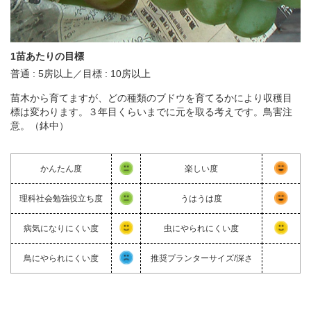
1苗あたりの目標
普通 : 5房以上／目標 : 10房以上
苗木から育てますが、どの種類のブドウを育てるかにより収穫目
標は変わります。３年目くらいまでに元を取る考えです。鳥害注
意。（鉢中）
かんたん度
楽しい度
理科社会勉強役立ち度
うはうは度
病気になりにくい度
虫にやられにくい度
鳥にやられにくい度
推奨プランターサイズ/深さ