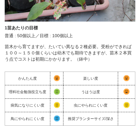
1苗あたりの目標
普通 : 50個以上／目標 : 100個以上
苗木から育てますが、たいてい異なる２種必要。受粉ができれば
１００～１５０個くらいは幼木でも期待できますが、苗木２本買
う点でコストは初期にかかります。（鉢中）
かんたん度
楽しい度
理科社会勉強役立ち度
うはうは度
病気になりにくい度
虫にやられにくい度
鳥にやられにくい度
推奨プランターサイズ/深さ