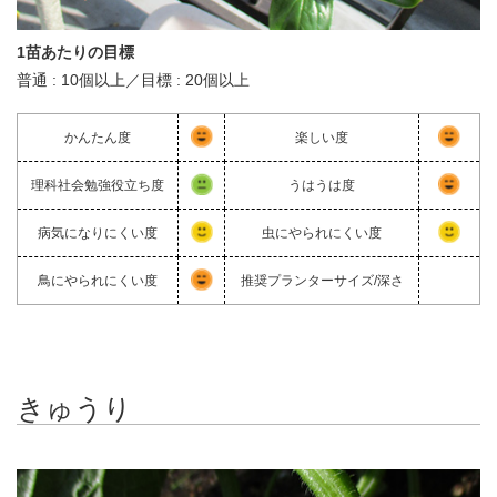
1苗あたりの目標
普通 : 10個以上／目標 : 20個以上
かんたん度
楽しい度
理科社会勉強役立ち度
うはうは度
病気になりにくい度
虫にやられにくい度
鳥にやられにくい度
推奨プランターサイズ/深さ
きゅうり