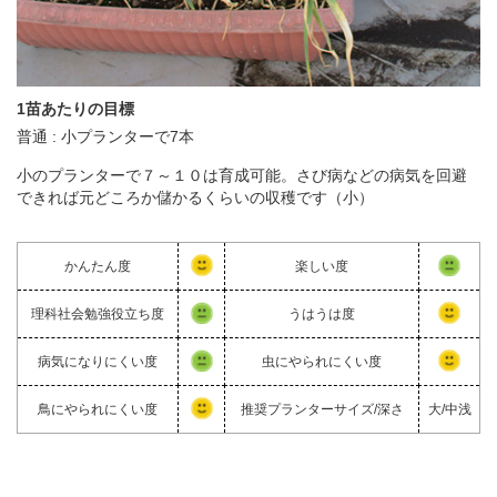
1苗あたりの目標
普通 : 小プランターで7本
小のプランターで７～１０は育成可能。さび病などの病気を回避
できれば元どころか儲かるくらいの収穫です（小）
かんたん度
楽しい度
理科社会勉強役立ち度
うはうは度
病気になりにくい度
虫にやられにくい度
鳥にやられにくい度
推奨プランターサイズ/深さ
大/中浅