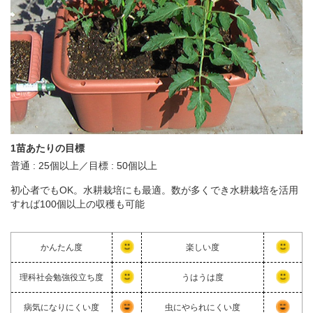
1苗あたりの目標
普通 : 25個以上／目標 : 50個以上
初心者でもOK。水耕栽培にも最適。数が多くでき水耕栽培を活用
すれば100個以上の収穫も可能
かんたん度
楽しい度
理科社会勉強役立ち度
うはうは度
病気になりにくい度
虫にやられにくい度