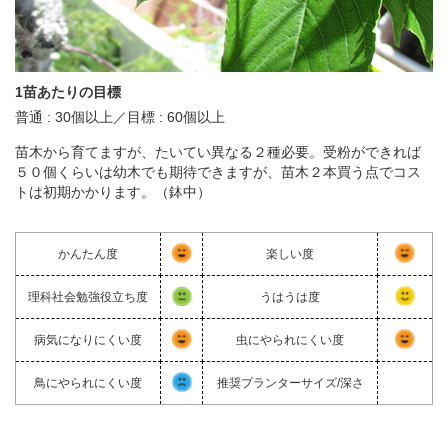
1苗あたりの目標
普通 : 30個以上／目標 : 60個以上
苗木から育てますが、たいてい異なる２種必要。受粉ができれば
５０個くらいは幼木でも期待できますが、苗木２本買う点でコス
トは初期かかります。（鉢中）
かんたん度
楽しい度
理科社会勉強役立ち度
うはうは度
病気になりにくい度
虫にやられにくい度
鳥にやられにくい度
推奨プランターサイズ/深さ