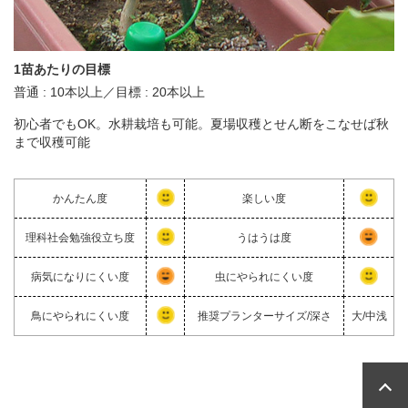
1苗あたりの目標
普通 : 10本以上／目標 : 20本以上
初心者でもOK。水耕栽培も可能。夏場収穫とせん断をこなせば秋
まで収穫可能
かんたん度
楽しい度
理科社会勉強役立ち度
うはうは度
病気になりにくい度
虫にやられにくい度
鳥にやられにくい度
推奨プランターサイズ/深さ
大/中浅