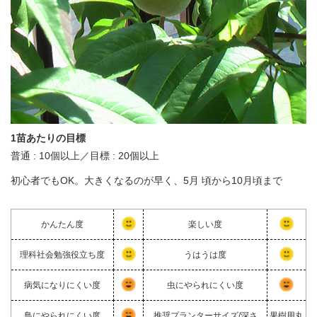
1苗あたりの目標
普通 : 10個以上／目標 : 20個以上
初心者でもOK。大きくなるのが早く、5月 頃から10月頃まで
かんたん度
楽しい度
理科社会勉強役立ち度
うはうは度
病気になりにくい度
虫にやられにくい度
鳥にやられにくい度
推奨プランターサイズ/深さ
果樹用丸