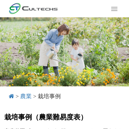
T
o
g
g
l
e
n
a
v
i
g
a
t
i
o
>
農業
>
栽培事例
n
栽培事例（農業難易度表）