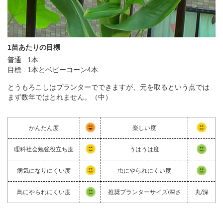
1苗あたりの目標
普通 : 1本
目標 : 1本とベビーコーン4本
とうもろこしはプランターでできますが、元を取るという点では
まず数年ではとれません。（中）
かんたん度
楽しい度
理科社会勉強役立ち度
うはうは度
病気になりにくい度
虫にやられにくい度
鳥にやられにくい度
推奨プランターサイズ/深さ
丸/深