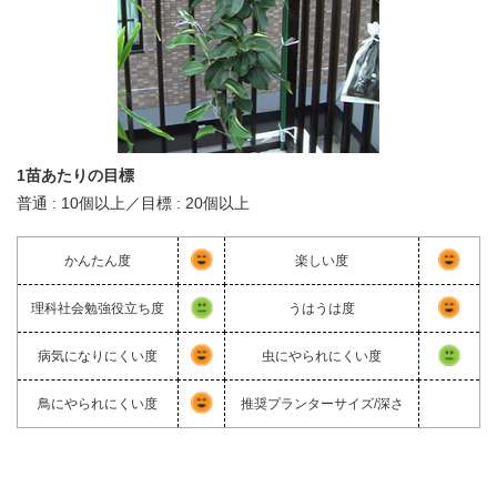
1苗あたりの目標
普通 : 10個以上／目標 : 20個以上
かんたん度
楽しい度
理科社会勉強役立ち度
うはうは度
病気になりにくい度
虫にやられにくい度
鳥にやられにくい度
推奨プランターサイズ/深さ