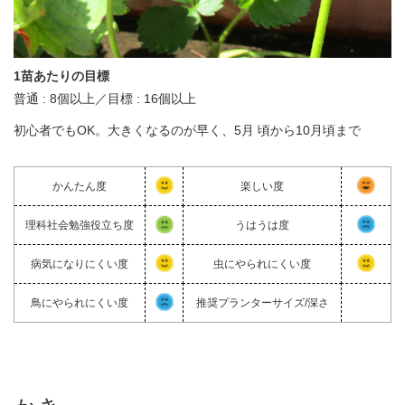
1苗あたりの目標
普通 : 8個以上／目標 : 16個以上
初心者でもOK。大きくなるのが早く、5月 頃から10月頃まで
かんたん度
楽しい度
理科社会勉強役立ち度
うはうは度
病気になりにくい度
虫にやられにくい度
鳥にやられにくい度
推奨プランターサイズ/深さ