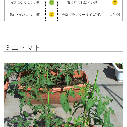
病気になりにくい度
虫にやられにくい度
鳥にやられにくい度
推奨プランターサイズ/深さ
大/中浅
ミニトマト