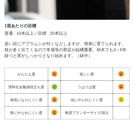
1苗あたりの目標
普通 : 10本以上／目標 : 20本以上
若い目にアブラムシが付くなどしますが、簡単に育てられます。
枝が多く出てくるので冬場等の剪定が結構重要。幼木でも3～5年
経つと実がしっかりとなり始めます。（鉢中）
かんたん度
楽しい度
理科社会勉強役立ち度
うはうは度
病気になりにくい度
虫にやられにくい度
鳥にやられにくい度
推奨プランターサイズ/深さ