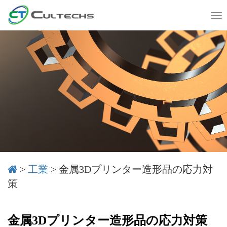
T
o
g
g
l
e
n
a
v
i
g
a
t
i
o
>
工業
>
金属3Dプリンター造形品の応力対
n
策
金属3Dプリンター造形品の応力対策