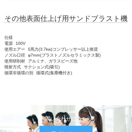
その他表面仕上げ用サンドブラスト機
仕様
電源
100V
使用エアー
5馬力(3.7kw)コンプレッサー以上推奨
ノズル口径
φ7mm(ブラストノズルセラミックス製)
使用研削材
アルミナ、ガラスビーズ他
噴射方式
サクション式(吸引)
循環非循環の別
循環式(集塵機付き)
お問い合わせはこちら