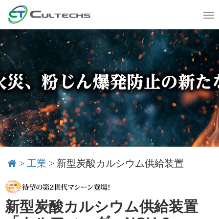
T
o
g
g
l
e
n
a
v
i
g
a
t
i
o
>
工業
>
新型炭酸カルシウム供給装置
n
新型炭酸カルシウム供給装置