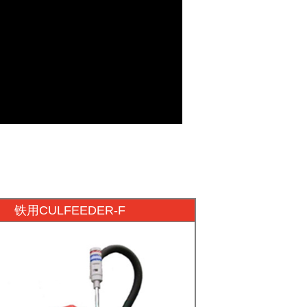
铁用CULFEEDER-F