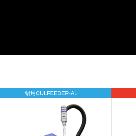
铝用CULFEEDER-AL