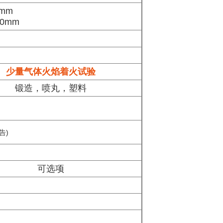
9mm
70mm
少量气体火焰着火试验
锻造，喷丸，塑料
告)
可选项