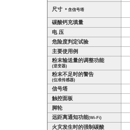
尺寸
＊含信号塔
碳酸钙充填量
电 压
危险度判定试验
主要使用例
粉末输送量的调整功能
(逆变器)
粉末不足时的警告
(位准传感器)
信号塔
触控面板
脚轮
远距离通知功能
(Wi-Fi)
火灾发生时的强制碳酸