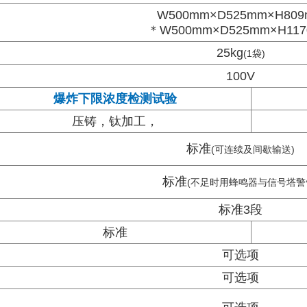
W500mm×D525mm×H80
＊W500mm×D525mm×H11
25kg
(1袋)
100V
爆炸下限浓度检测试验
压铸，钛加工，
标准
(可连续及间歇输送)
标准
(不足时用蜂鸣器与信号塔警
标准3段
标准
可选项
可选项