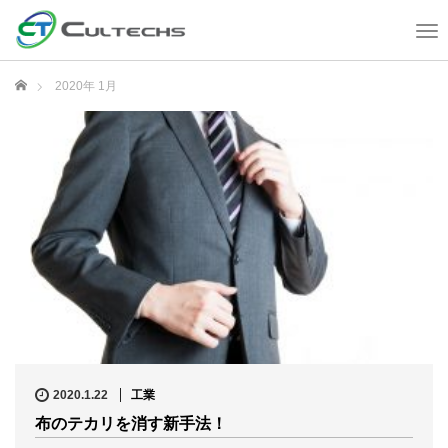
T
o
g
ホーム
2020年 1月
g
l
e
n
a
v
i
g
a
t
i
o
n
2020.1.22
工業
布のテカリを消す新手法！