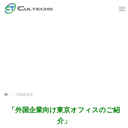
T
o
g
g
l
e
n
a
v
i
g
a
t
i
o
ホーム
不動産賃貸
n
「外国企業向け東京オフィスのご紹
介」