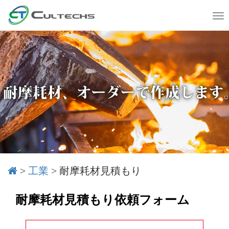
T
o
g
g
l
e
n
a
v
i
g
a
t
i
o
>
工業
>
耐摩耗材見積もり
n
耐摩耗材見積もり依頼フォーム