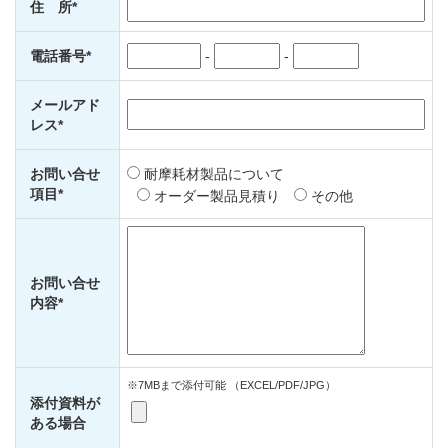
住 所*
電話番号*
-
-
メールアド
レス*
お問い合せ
耐摩耗材製品について
項目*
オーダー製品見積り
その他
お問い合せ
内容*
※7MBまで添付可能 （EXCEL/PDF/JPG）
添付資料が
ある場合