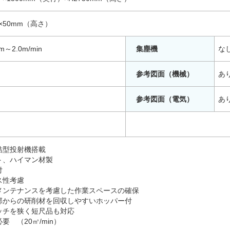
×50mm（高さ）
～2.0m/min
集塵機
な
参考図面（機械）
あ
参考図面（電気）
あ
結型投射機搭載
ト、ハイマン材製
付
ス性考慮
メンテナンスを考慮した作業スペースの確保
部からの研削材を回収しやすいホッパー付
ッチを狭く短尺品も対応
要 （20㎥/min）