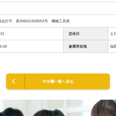
会許可 第306631508053号 機械工具商
2日
定休日
土
5:00
倉庫所在地
福
中古機一覧へ戻る