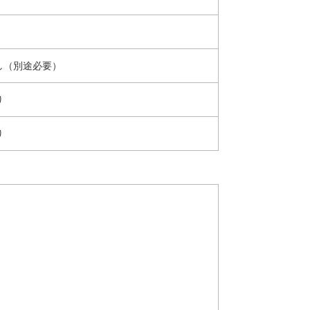
し（別途必要）
り
り