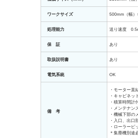
ワークサイズ
500mm（幅）
処理能力
送り速度 0.5m
保 証
あり
取扱説明書
あり
電気系統
OK
・モーター直
・キャビネッ
・積算時間計
・メンテナン
備 考
・機械下部の
・入口、出口
・ローラーピ
＊集塵機別途必