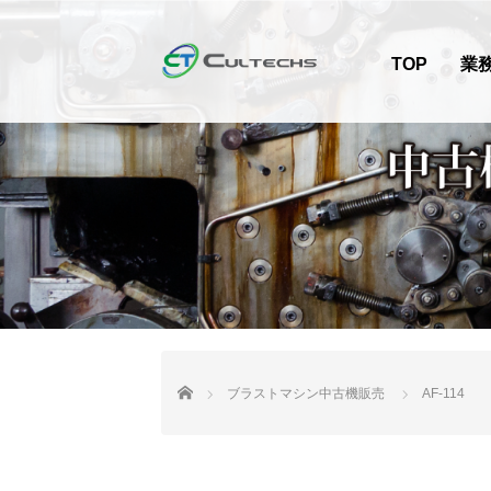
TOP
業
HOME
ブラストマシン中古機販売
AF-114