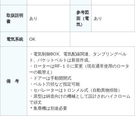
参考図
取扱説明
あり
面（電
あり
書
気）
電気系統
OK
・電気制御BOX、電気配線関連、タンブリングベル
ト、バケットベルトは新規作成。
・ローターはRF-１０に変更（現在通常使用のロータ
ーの載替え）
・ドアーは手動開閉式
備 考
・ベルト穴径など指定可能
・セパレーターはトロンメル式（自動異物排除）
・原型は鋳造向けの機械として設計されハイクローム
で頑丈
＊集塵機は別途必要