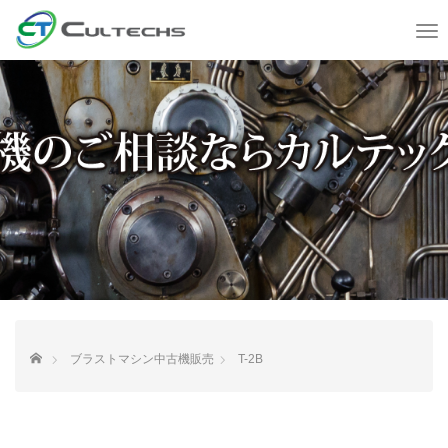
T
o
g
g
l
e
n
a
v
i
g
a
t
i
o
n
HOME
ブラストマシン中古機販売
T-2B