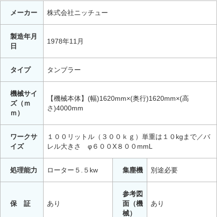
メーカー
株式会社ニッチュー
製造年月
1978年11月
日
タイプ
タンブラー
機械サイ
【機械本体】(幅)1620mm×(奥行)1620mm×(高
ズ（ｍ
さ)4000mm
ｍ）
ワークサ
１００リットル（３００ｋｇ）単重は１０kgまで／バ
イズ
レル大きさ φ６００X８００mmL
処理能力
ローター５.５kw
集塵機
別途必要
参考図
保 証
あり
面（機
あり
械）