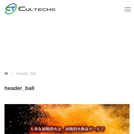
T
o
g
g
l
e
n
a
v
i
g
ホーム
header_ball
a
t
header_ball
i
o
n