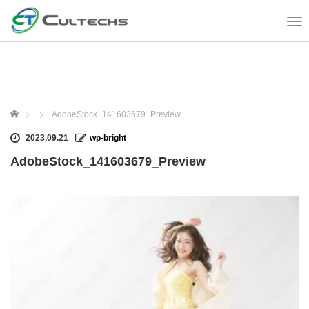
T
o
g
g
l
e
n
ホーム
AdobeStock_141603679_Preview
a
v
2023.09.21
wp-bright
i
AdobeStock_141603679_Preview
g
a
t
i
o
n