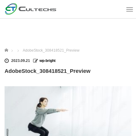
T
o
g
g
l
e
n
ホーム
AdobeStock_308418521_Preview
a
v
2023.09.21
wp-bright
i
AdobeStock_308418521_Preview
g
a
t
i
o
n