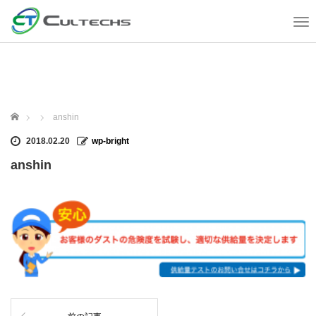
T
o
g
g
l
e
n
ホーム
anshin
a
v
2018.02.20
wp-bright
i
anshin
g
a
t
i
o
n