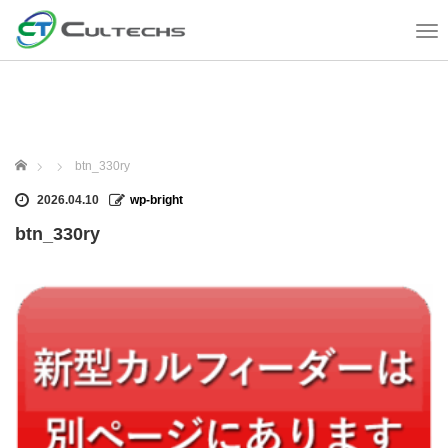
T
o
g
g
l
e
n
ホーム
btn_330ry
a
v
2026.04.10
wp-bright
i
btn_330ry
g
a
t
i
o
n