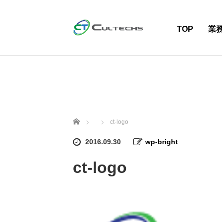
TOP
業
ホーム
ct-logo
2016.09.30
wp-bright
ct-logo