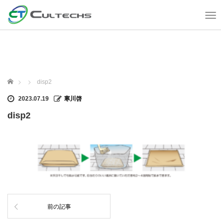
T
o
g
g
l
e
n
ホーム
disp2
a
v
2023.07.19
寒川啓
i
disp2
g
a
t
i
o
n
前の記事