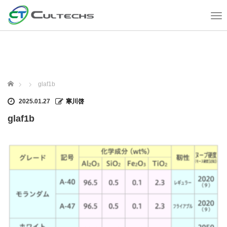
T
o
g
g
l
e
n
ホーム
glaf1b
a
v
2025.01.27
寒川啓
i
glaf1b
g
a
t
i
o
n