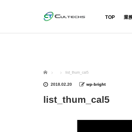
TOP
業
ホーム
list_thum_cal5
2018.02.20
wp-bright
list_thum_cal5