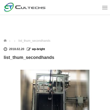
T
o
g
g
l
e
n
ホーム
list_thum_secondhands
a
v
2018.02.20
wp-bright
i
list_thum_secondhands
g
a
t
i
o
n