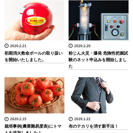
2020.2.21
2020.2.20
初期消火救命ボールの取り扱い
粉じん火災・爆発 危険性把握試
を開始いたしました。
験のネット申込みを開始しまし
た
2020.2.15
2020.1.22
栽培事例(農業難易度表)にトマ
布のテカリを消す新手法！
トを追加しました！