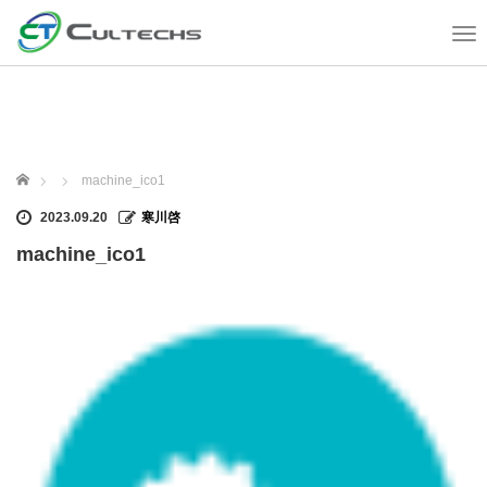
T
o
g
g
l
e
n
ホーム
machine_ico1
a
v
2023.09.20
寒川啓
i
machine_ico1
g
a
t
i
o
n