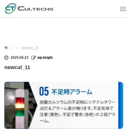
T
o
g
g
l
e
n
ホーム
newcul_11
a
v
2025.06.23
wp-bright
i
newcul_11
g
a
t
i
o
n