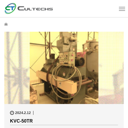
T
o
g
ホーム
g
l
e
n
a
v
i
g
a
t
i
o
n
2024.2.12
KVC-50TR