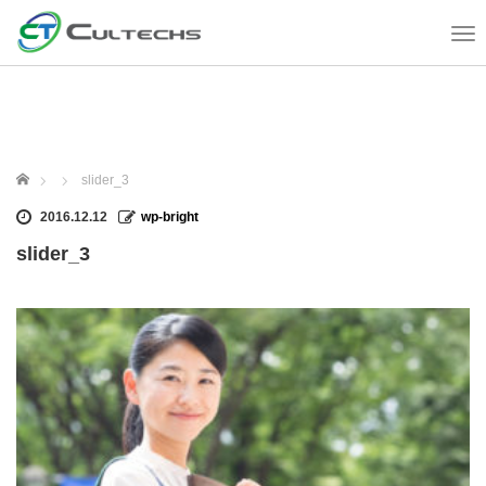
T
o
g
g
l
e
n
ホーム
slider_3
a
v
2016.12.12
wp-bright
i
slider_3
g
a
t
i
o
n