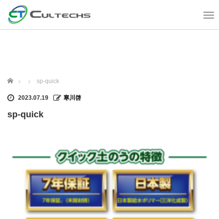
T
o
g
g
l
e
n
ホーム
sp-quick
a
v
2023.07.19
寒川啓
i
sp-quick
g
a
t
i
o
n