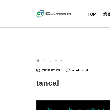
TOP
業
ホーム
tancal
2018.02.20
wp-bright
tancal