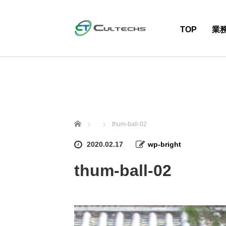
TOP
業
ホーム
thum-ball-02
2020.02.17
wp-bright
thum-ball-02