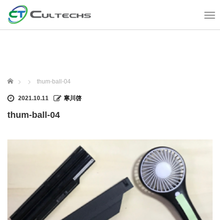
T
o
g
g
l
e
n
ホーム
thum-ball-04
a
v
2021.10.11
寒川啓
i
thum-ball-04
g
a
t
i
o
n