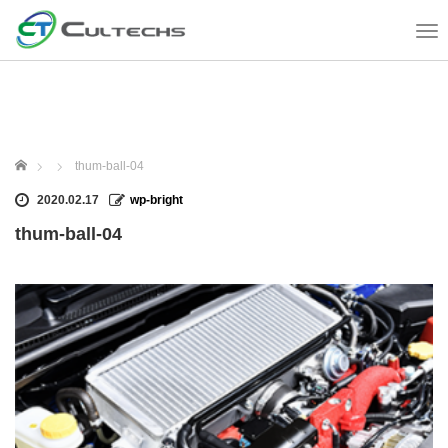
T
o
g
g
l
e
n
ホーム
thum-ball-04
a
v
2020.02.17
wp-bright
i
thum-ball-04
g
a
t
i
o
n