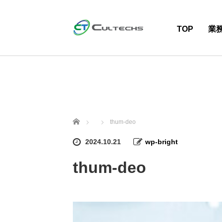
TOP
業
ホーム
thum-deo
2024.10.21
wp-bright
thum-deo