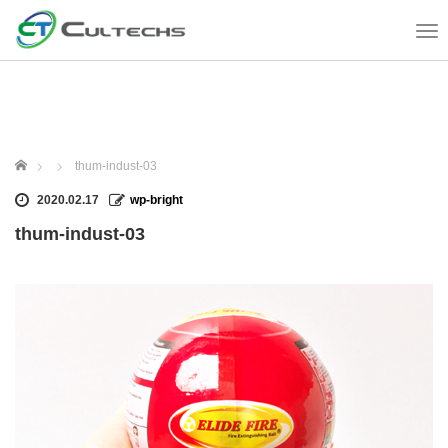
T
o
g
g
l
e
n
ホーム
thum-indust-03
a
v
2020.02.17
wp-bright
i
thum-indust-03
g
a
t
i
o
n