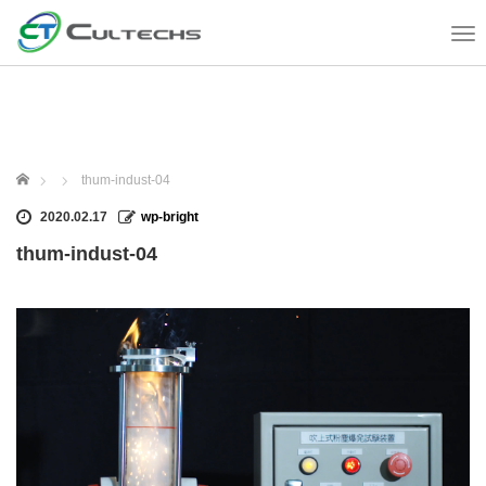
T
o
g
g
l
e
n
ホーム
thum-indust-04
a
v
2020.02.17
wp-bright
i
thum-indust-04
g
a
t
i
o
n