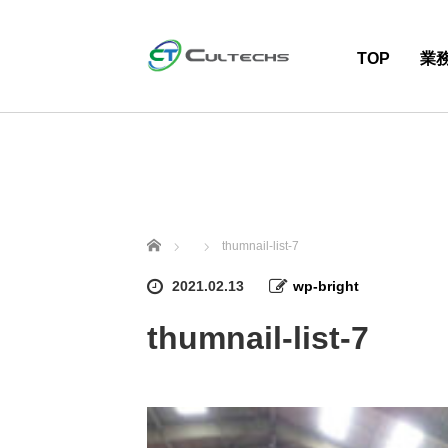
TOP
業
ホーム
thumnail-list-7
2021.02.13
wp-bright
thumnail-list-7