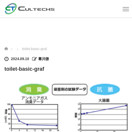
T
o
g
g
l
e
n
ホーム
toilet-basic-graf
a
v
2024.09.10
寒川啓
i
toilet-basic-graf
g
a
t
i
o
n