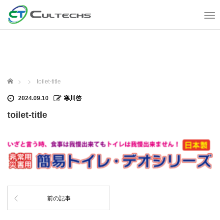
T
o
g
g
l
e
n
ホーム
toilet-title
a
v
2024.09.10
寒川啓
i
toilet-title
g
a
t
i
o
n
前の記事