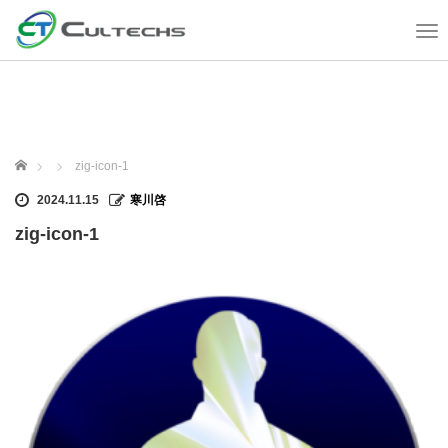
T
o
g
g
l
e
n
ホーム
zig-icon-1
a
v
2024.11.15
寒川啓
i
zig-icon-1
g
a
t
i
o
n