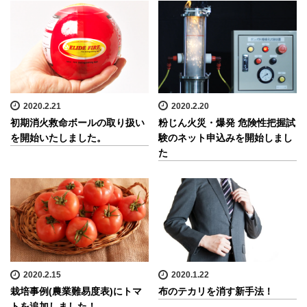
2020.2.21
2020.2.20
初期消火救命ボールの取り扱い
粉じん火災・爆発 危険性把握試
を開始いたしました。
験のネット申込みを開始しまし
た
2020.2.15
2020.1.22
栽培事例(農業難易度表)にトマ
布のテカリを消す新手法！
トを追加しました！