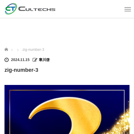
T
o
g
g
l
e
n
ホーム
zig-number-3
a
v
2024.11.15
寒川啓
i
zig-number-3
g
a
t
i
o
n