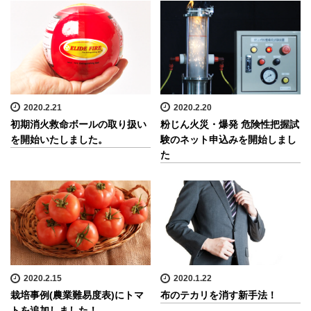
2020.2.21
2020.2.20
初期消火救命ボールの取り扱い
粉じん火災・爆発 危険性把握試
を開始いたしました。
験のネット申込みを開始しまし
た
2020.2.15
2020.1.22
栽培事例(農業難易度表)にトマ
布のテカリを消す新手法！
トを追加しました！